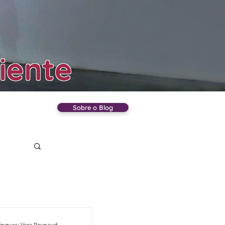
iente
Sobre o Blog
nça
Inês Ataíde Gomes; João Domingues; Vera Reynaud da Silva