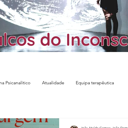
lcos do Inconsc
a Psicanalítico
Atualidade
Equipa terapêutica
ventos Científicos
Psicanálise Analítica de Grupo
Fra