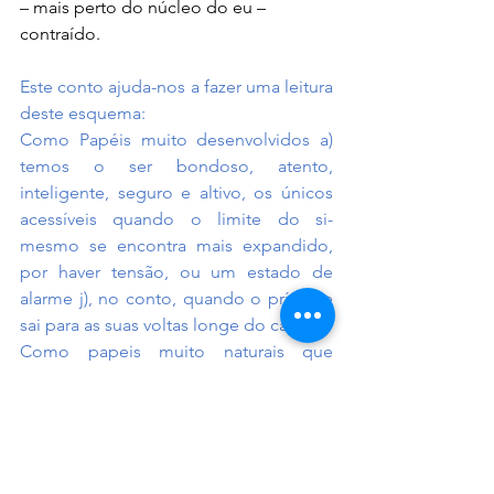
– mais perto do núcleo do eu – 
contraído.
Este conto ajuda-nos a fazer uma leitura 
deste esquema:
Como Papéis muito desenvolvidos a) 
temos o ser bondoso, atento, 
inteligente, seguro e altivo, os únicos 
acessíveis quando o limite do si-
mesmo se encontra mais expandido, 
por haver tensão, ou um estado de 
alarme j), no conto, quando o príncipe 
sai para as suas voltas longe do castelo.
Como papeis muito naturais que 
surgem num ambiente mais familiar e 
descontraído b), em que a tensão é um 
pouco menor temos rabugento, 
irritadiço, bem-disposto. A exigência 
da rainha-mãe, que se vincula g) com o 