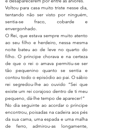
e desaparecerem por entre as árvores.
Voltou para casa muito triste nesse dia, 
tentando não ser visto por ninguém, 
sentia-se fraco, cobarde e 
envergonhado.
O Rei, que estava sempre muito atento 
ao seu filho e herdeiro, nessa mesma 
noite bateu ao de leve no quarto do 
filho. O príncipe chorava e na certeza 
de que o rei o amava permitiu-se ser 
tão pequenino quanto se sentia e 
contou todo o episódio ao pai. O sábio 
rei segredou-lhe ao ouvido “Sei que 
existe um rei corajoso dentro de ti meu 
pequeno, dá-lhe tempo de aparecer!”
No dia seguinte ao acordar o príncipe 
encontrou, poisadas na cadeira aos pés 
da sua cama, uma espada e uma malha 
de ferro, admirou-as longamente, 