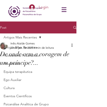
Login
Post
Artigos Mais Recentes
Inês Ataíde Gomes
Artigos Mais Recentes
23 de jan. de 2025
4 min de leitura
De onde vem a coragem de
Psicodrama Psicanalítico
um príncipe?...
Atualidade
Equipa terapêutica
Ego Auxiliar
Cultura
Eventos Científicos
Psicanálise Analítica de Grupo