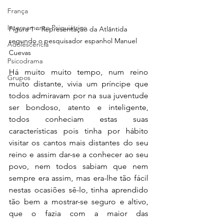
França
Internamento Psiquiátrico
Figura 1 – Representação da Atlântida 
segundo o pesquisador espanhol Manuel 
Adolescência
Cuevas
Psicodrama
Há muito muito tempo, num reino 
Grupos
muito distante, vivia um príncipe que 
todos admiravam por na sua juventude 
ser bondoso, atento e inteligente, 
todos conheciam estas suas 
características pois tinha por hábito 
visitar os cantos mais distantes do seu 
reino e assim dar-se a conhecer ao seu 
povo, nem todos sabiam que nem 
sempre era assim, mas era-lhe tão fácil 
nestas ocasiões sê-lo, tinha aprendido 
tão bem a mostrar-se seguro e altivo, 
que o fazia com a maior das 